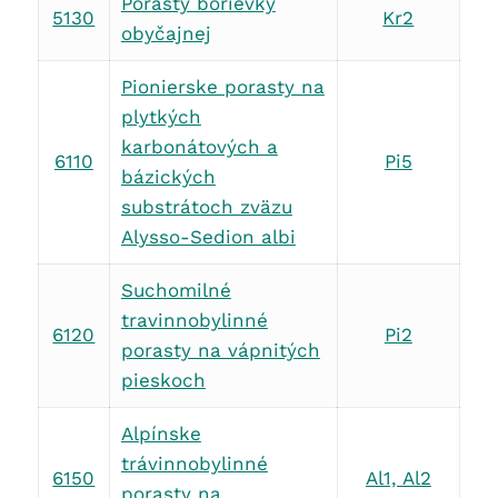
Porasty borievky
5130
Kr2
obyčajnej
Pionierske porasty na
plytkých
karbonátových a
6110
Pi5
bázických
substrátoch zväzu
Alysso-Sedion albi
Suchomilné
travinnobylinné
6120
Pi2
porasty na vápnitých
pieskoch
Alpínske
trávinnobylinné
6150
Al1, Al2
porasty na