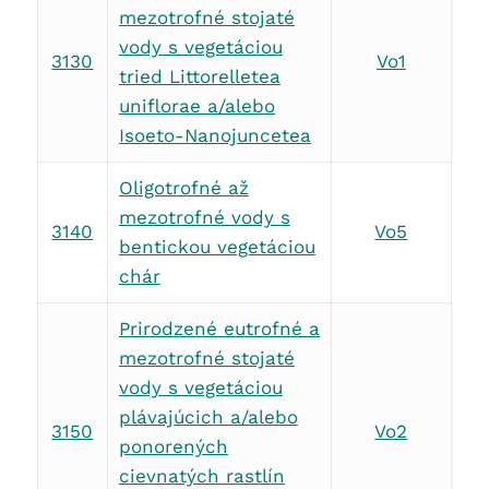
mezotrofné stojaté
vody s vegetáciou
3130
Vo1
tried Littorelletea
uniflorae a/alebo
Isoeto-Nanojuncetea
Oligotrofné až
mezotrofné vody s
3140
Vo5
bentickou vegetáciou
chár
Prirodzené eutrofné a
mezotrofné stojaté
vody s vegetáciou
plávajúcich a/alebo
3150
Vo2
ponorených
cievnatých rastlín