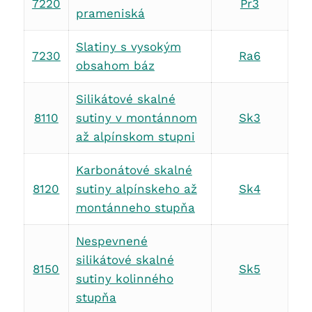
7220
Pr3
prameniská
Slatiny s vysokým
7230
Ra6
obsahom báz
Silikátové skalné
8110
sutiny v montánnom
Sk3
až alpínskom stupni
Karbonátové skalné
8120
sutiny alpínskeho až
Sk4
montánneho stupňa
Nespevnené
silikátové skalné
8150
Sk5
sutiny kolinného
stupňa