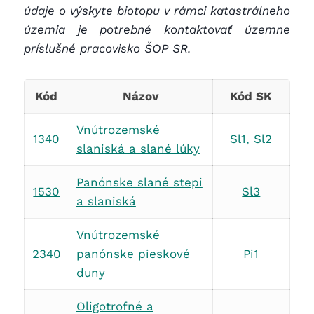
údaje o výskyte biotopu v rámci katastrálneho
územia je potrebné kontaktovať územne
príslušné pracovisko ŠOP SR.
Kód
Názov
Kód SK
Vnútrozemské
1340
Sl1, Sl2
slaniská a slané lúky
Panónske slané stepi
1530
Sl3
a slaniská
Vnútrozemské
2340
panónske pieskové
Pi1
duny
Oligotrofné a