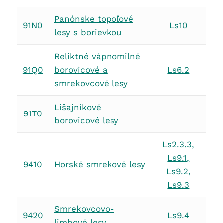
Panónske topoľové
91N0
Ls10
lesy s borievkou
Reliktné vápnomilné
91Q0
borovicové a
Ls6.2
smrekovcové lesy
Lišajníkové
91T0
borovicové lesy
Ls2.3.3,
Ls9.1,
9410
Horské smrekové lesy
Ls9.2,
Ls9.3
Smrekovcovo-
9420
Ls9.4
limbové lesy