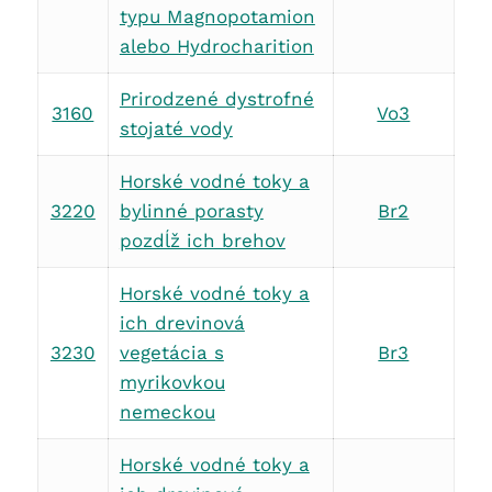
typu Magnopotamion
alebo Hydrocharition
Prirodzené dystrofné
3160
Vo3
stojaté vody
Horské vodné toky a
3220
bylinné porasty
Br2
pozdĺž ich brehov
Horské vodné toky a
ich drevinová
3230
vegetácia s
Br3
myrikovkou
nemeckou
Horské vodné toky a