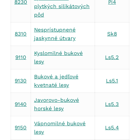
8230
Pi4
plytkých silikátových
pôd
Nesprístupnené
8310
Sk8
jaskynné útvary
Kyslomilné bukové
9110
Ls5.2
lesy
Bukové a jedľové
9130
Ls5.1
kvetnaté lesy
Javorovo-bukové
9140
Ls5.3
horské lesy
Vápnomilné bukové
9150
Ls5.4
lesy