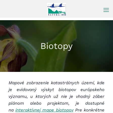
Prejsť
na
obsah
Biotopy
Mapové zobrazenie katastrálnych území, kde
je evidovaný výskyt biotopov európskeho
významu, u ktorých už nie je vhodný záber
plánom alebo projektom, je dostupné
na
interaktívnej mape biotopov
Pre konkrétne