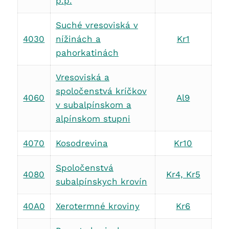
p.p.
Suché vresoviská v
4030
nížinách a
Kr1
pahorkatinách
Vresoviská a
spoločenstvá kríčkov
4060
Al9
v subalpínskom a
alpínskom stupni
4070
Kosodrevina
Kr10
Spoločenstvá
4080
Kr4, Kr5
subalpínskych krovín
40A0
Xerotermné kroviny
Kr6