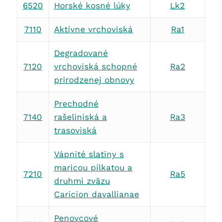
6520
Horské kosné lúky
Lk2
7110
Aktívne vrchoviská
Ra1
Degradované
7120
vrchoviská schopné
Ra2
prirodzenej obnovy
Prechodné
7140
rašeliniská a
Ra3
trasoviská
Vápnité slatiny s
maricou pílkatou a
7210
Ra5
druhmi zväzu
Caricion davallianae
Penovcové