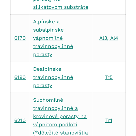
silikátovom substráte
Alpínske a
subalpínske
6170
vápnomilné
Al3, Al4
travinnobylinné
porasty
Dealpínske
6190
travinnobylinné
Tr5
porasty
Suchomilné
travinnobylinné a
krovinové porasty na
6210
Tr1
vápnitom podloží
(*dôležité stanovištia