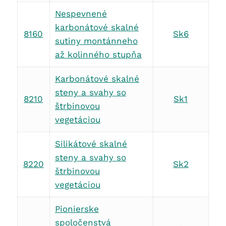
Nespevnené
karbonátové skalné
8160
Sk6
sutiny montánneho
až kolinného stupňa
Karbonátové skalné
steny a svahy so
8210
Sk1
štrbinovou
vegetáciou
Silikátové skalné
steny a svahy so
8220
Sk2
štrbinovou
vegetáciou
Pionierske
spoločenstvá