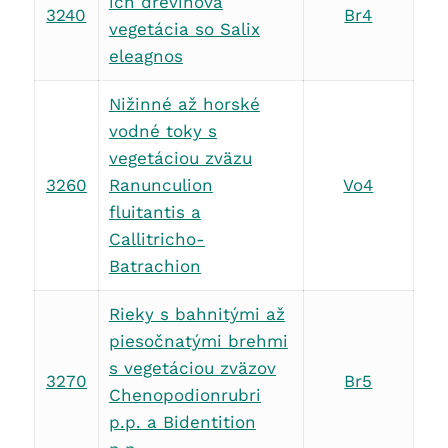
ich drevinová
3240
Br4
vegetácia so Salix
eleagnos
Nižinné až horské
vodné toky s
vegetáciou zväzu
3260
Ranunculion
Vo4
fluitantis a
Callitricho-
Batrachion
Rieky s bahnitými až
piesočnatými brehmi
s vegetáciou zväzov
3270
Br5
Chenopodionrubri
p.p. a Bidentition