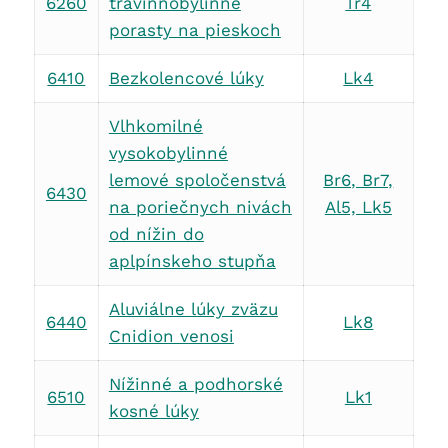
6260
travinnobylinné
Tr4
porasty na pieskoch
6410
Bezkolencové lúky
Lk4
Vlhkomilné
vysokobylinné
lemové spoločenstvá
Br6, Br7,
6430
na poriečnych nivách
Al5, Lk5
od nížin do
aplpínskeho stupňa
Aluviálne lúky zväzu
6440
Lk8
Cnidion venosi
Nížinné a podhorské
6510
Lk1
kosné lúky