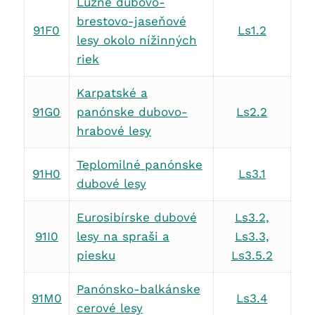
Lužné dubovo-
brestovo-jaseňové
91F0
Ls1.2
lesy okolo nížinných
riek
Karpatské a
91G0
panónske dubovo-
Ls2.2
hrabové lesy
Teplomilné panónske
91H0
Ls3.1
dubové lesy
Eurosibírske dubové
Ls3.2,
91I0
lesy na spraši a
Ls3.3,
piesku
Ls3.5.2
Panónsko-balkánske
91M0
Ls3.4
cerové lesy