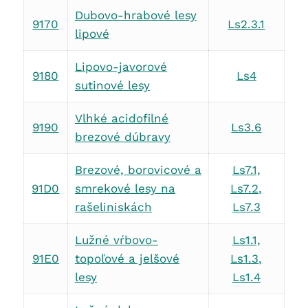
Dubovo-hrabové lesy
9170
Ls2.3.1
lipové
Lipovo-javorové
9180
Ls4
sutinové lesy
Vlhké acidofilné
9190
Ls3.6
brezové dúbravy
Brezové, borovicové a
Ls7.1,
91D0
smrekové lesy na
Ls7.2,
rašeliniskách
Ls7.3
Lužné vŕbovo-
Ls1.1,
91E0
topoľové a jelšové
Ls1.3,
lesy
Ls1.4