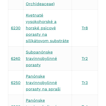
Orchideaceae)
Kvetnaté
vysokohorské a
6230
horské psicové
Tr8
porasty na
silikátovom substráte
Subpanónske
6240
travinnobylinné
Tr2
porasty
Panónske
6250
travinnobylinné
Tr3
porasty na spraši
Panónske