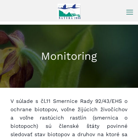
Prejsť
na
obsah
Monitoring
V súlade s čl.11 Smernice Rady 92/43/EHS o
ochrane biotopov, voľne žijúcich živočíchov
a voľne rastúcich rastlín (smernica o
biotopoch) sú členské štáty povinné
sledovať stav biotopov a druhov na ktoré sa