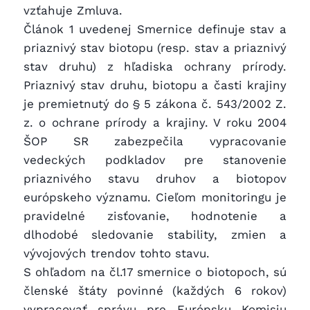
vzťahuje Zmluva.
Článok 1 uvedenej Smernice definuje stav a
priaznivý stav biotopu (resp. stav a priaznivý
stav druhu) z hľadiska ochrany prírody.
Priaznivý stav druhu, biotopu a časti krajiny
je premietnutý do § 5 zákona č. 543/2002 Z.
z. o ochrane prírody a krajiny. V roku 2004
ŠOP SR zabezpečila vypracovanie
vedeckých podkladov pre stanovenie
priaznivého stavu druhov a biotopov
európskeho významu. Cieľom monitoringu je
pravidelné zisťovanie, hodnotenie a
dlhodobé sledovanie stability, zmien a
vývojových trendov tohto stavu.
S ohľadom na čl.17 smernice o biotopoch, sú
členské štáty povinné (každých 6 rokov)
vypracovať správu pre Európsku Komisiu