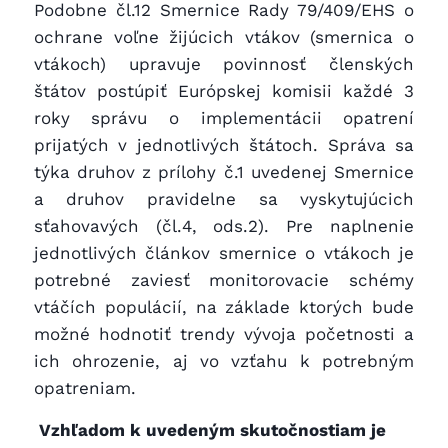
Podobne čl.12 Smernice Rady 79/409/EHS o
ochrane voľne žijúcich vtákov (smernica o
vtákoch) upravuje povinnosť členských
štátov postúpiť Európskej komisii každé 3
roky správu o implementácii opatrení
prijatých v jednotlivých štátoch. Správa sa
týka druhov z prílohy č.1 uvedenej Smernice
a druhov pravidelne sa vyskytujúcich
sťahovavých (čl.4, ods.2). Pre naplnenie
jednotlivých článkov smernice o vtákoch je
potrebné zaviesť monitorovacie schémy
vtáčích populácií, na základe ktorých bude
možné hodnotiť trendy vývoja početnosti a
ich ohrozenie, aj vo vzťahu k potrebným
opatreniam.
Vzhľadom k uvedeným skutočnostiam je