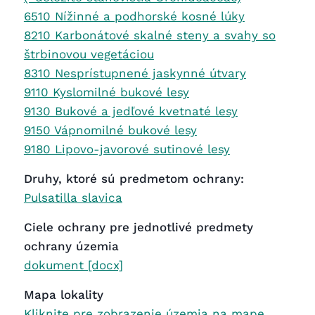
6510 Nížinné a podhorské kosné lúky
8210 Karbonátové skalné steny a svahy so
štrbinovou vegetáciou
8310 Nesprístupnené jaskynné útvary
9110 Kyslomilné bukové lesy
9130 Bukové a jedľové kvetnaté lesy
9150 Vápnomilné bukové lesy
9180 Lipovo-javorové sutinové lesy
Druhy, ktoré sú predmetom ochrany:
Pulsatilla slavica
Ciele ochrany pre jednotlivé predmety
ochrany územia
dokument [docx]
Mapa lokality
Kliknite pre zobrazenie územia na mape