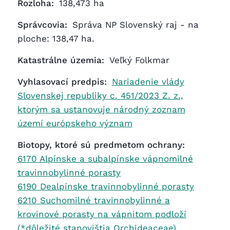
Rozloha:
138,473 ha
Správcovia:
Správa NP Slovenský raj - na
ploche: 138,47 ha.
Katastrálne územia:
Veľký Folkmar
Vyhlasovací predpis:
Nariadenie vlády
Slovenskej republiky c. 451/2023 Z. z.,
ktorým sa ustanovuje národný zoznam
území európskeho význam
Biotopy, ktoré sú predmetom ochrany:
6170 Alpínske a subalpínske vápnomilné
travinnobylinné porasty
6190 Dealpínske travinnobylinné porasty
6210 Suchomilné travinnobylinné a
krovinové porasty na vápnitom podloží
(*dôležité stanovištia Orchideaceae)