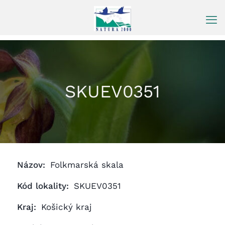
Prejsť
na
obsah
SKUEV0351
Názov:
Folkmarská skala
Kód lokality:
SKUEV0351
Kraj:
Košický kraj