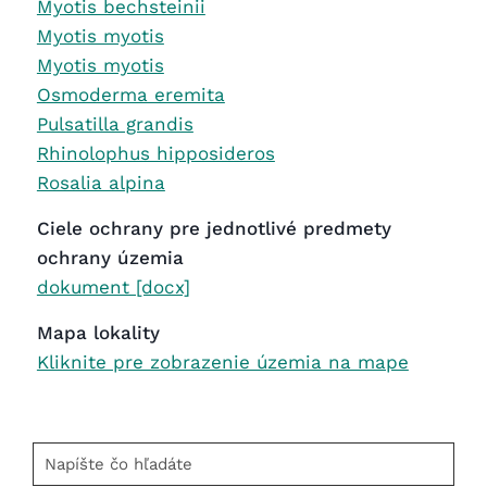
Myotis bechsteinii
Myotis myotis
Myotis myotis
Osmoderma eremita
Pulsatilla grandis
Rhinolophus hipposideros
Rosalia alpina
Ciele ochrany pre jednotlivé predmety
ochrany územia
dokument [docx]
Mapa lokality
Kliknite pre zobrazenie územia na mape
Napíšte
čo