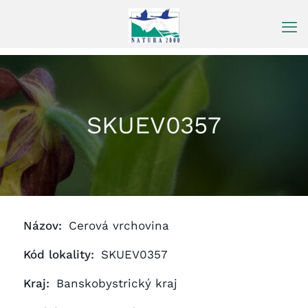
Prejsť
na
obsah
SKUEV0357
Názov:
Cerová vrchovina
Kód lokality:
SKUEV0357
Kraj:
Banskobystrický kraj