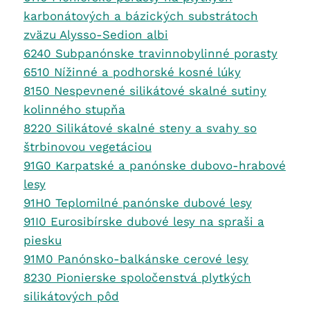
karbonátových a bázických substrátoch
zväzu Alysso-Sedion albi
6240 Subpanónske travinnobylinné porasty
6510 Nížinné a podhorské kosné lúky
8150 Nespevnené silikátové skalné sutiny
kolinného stupňa
8220 Silikátové skalné steny a svahy so
štrbinovou vegetáciou
91G0 Karpatské a panónske dubovo-hrabové
lesy
91H0 Teplomilné panónske dubové lesy
91I0 Eurosibírske dubové lesy na spraši a
piesku
91M0 Panónsko-balkánske cerové lesy
8230 Pionierske spoločenstvá plytkých
silikátových pôd