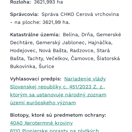
Rozloha:
3621,993 ha
Správcovia:
Správa CHKO Cerová vrchovina
- na ploche: 3621,99 ha.
Katastrálne územia:
Belina, Drňa, Gemerské
Dechtáre, Gemerský Jablonec, Hajnáčka,
Hodejovec, Nová Bašta, Radzovce, Stará
Bašta, Tachty, Večelkov, Čamovce, Šiatorská
Bukovinka, Šurice
Vyhlasovací predpis:
Nariadenie vlády
Slovenskej republiky c. 451/2023 Z. z.,
ktorým sa ustanovuje národný zoznam
území európskeho význam
Biotopy, ktoré sú predmetom ochrany:
40A0 Xerotermné kroviny
6110 Pionierske porasty na plytkých