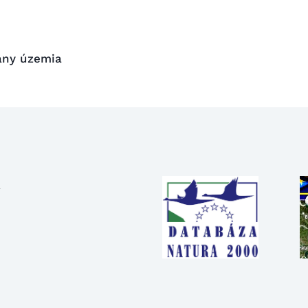
rany územia
R