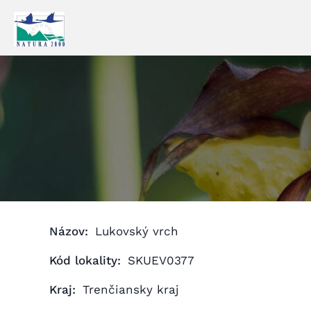
Prejsť
na
obsah
Názov:
Lukovský vrch
Kód lokality:
SKUEV0377
Kraj:
Trenčiansky kraj