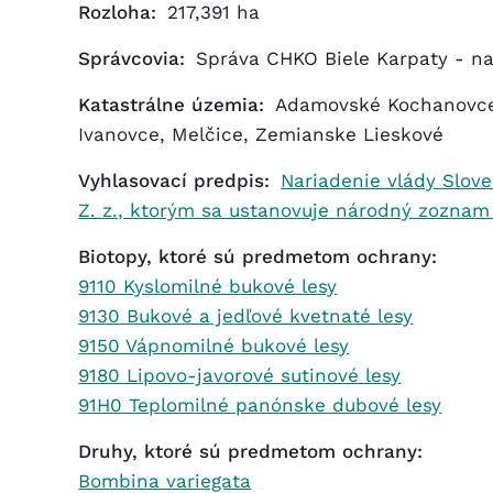
Rozloha:
217,391 ha
Správcovia:
Správa CHKO Biele Karpaty - na
Katastrálne územia:
Adamovské Kochanovce
Ivanovce, Melčice, Zemianske Lieskové
Vyhlasovací predpis:
Nariadenie vlády Slove
Z. z., ktorým sa ustanovuje národný zozna
Biotopy, ktoré sú predmetom ochrany:
9110 Kyslomilné bukové lesy
9130 Bukové a jedľové kvetnaté lesy
9150 Vápnomilné bukové lesy
9180 Lipovo-javorové sutinové lesy
91H0 Teplomilné panónske dubové lesy
Druhy, ktoré sú predmetom ochrany:
Bombina variegata