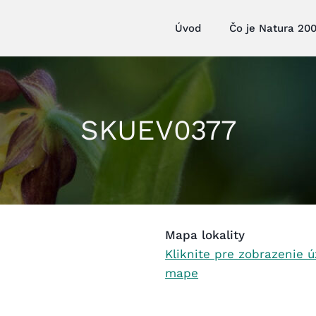
Úvod
Čo je Natura 20
SKUEV0377
Mapa lokality
Kliknite pre zobrazenie 
mape