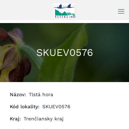
Prejsť
na
obsah
SKUEV0576
Názov:
Tlstá hora
Kód lokality:
SKUEV0576
Kraj:
Trenčiansky kraj