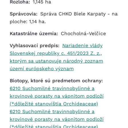
Rozloha:
1,145 ha
Správcovia:
Správa CHKO Biele Karpaty - na
ploche: 1,14 ha.
Katastrálne územia:
Chocholná-Velčice
Vyhlasovací predpis:
Nariadenie vlády
Slovenskej republiky c. 451/2023 Z. z.,
ktorým sa ustanovuje národný zoznam
území európskeho význam
Biotopy, ktoré sú predmetom ochrany:
6210 Suchomilné travinnobylinné a
krovinové porasty na vápnitom podloží
(*dôležité stanovištia Orchideaceae)
6210 Suchomilné travinnobylinné a
krovinové porasty na vápnitom podloží
(*dôležité stanovištia Orchideaceae)