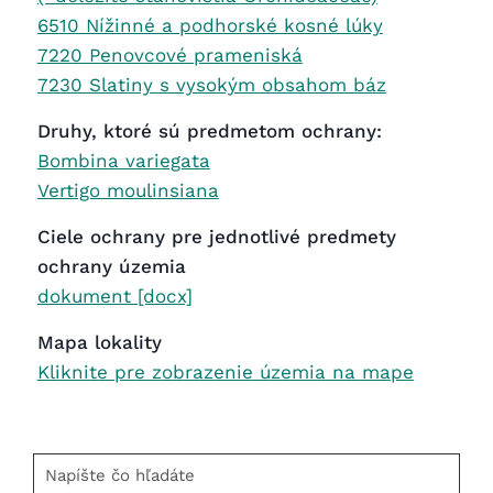
6510 Nížinné a podhorské kosné lúky
7220 Penovcové prameniská
7230 Slatiny s vysokým obsahom báz
Druhy, ktoré sú predmetom ochrany:
Bombina variegata
Vertigo moulinsiana
Ciele ochrany pre jednotlivé predmety
ochrany územia
dokument [docx]
Mapa lokality
Kliknite pre zobrazenie územia na mape
Napíšte