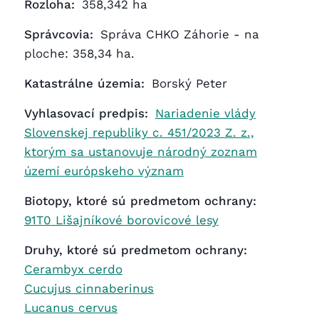
Rozloha:
358,342 ha
Správcovia:
Správa CHKO Záhorie - na
ploche: 358,34 ha.
Katastrálne územia:
Borský Peter
Vyhlasovací predpis:
Nariadenie vlády
Slovenskej republiky c. 451/2023 Z. z.,
ktorým sa ustanovuje národný zoznam
území európskeho význam
Biotopy, ktoré sú predmetom ochrany:
91T0 Lišajníkové borovicové lesy
Druhy, ktoré sú predmetom ochrany:
Cerambyx cerdo
Cucujus cinnaberinus
Lucanus cervus