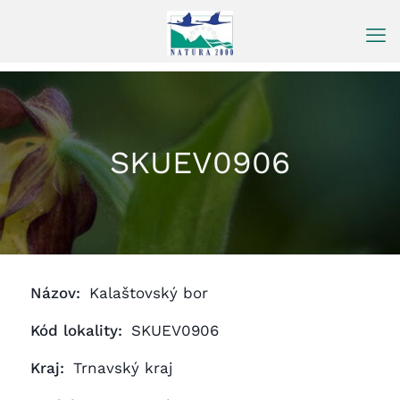
Prejsť
na
obsah
SKUEV0906
Názov:
Kalaštovský bor
Kód lokality:
SKUEV0906
Kraj:
Trnavský kraj