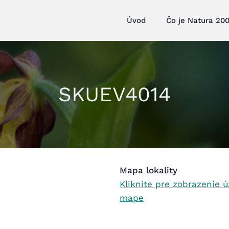
Úvod
Čo je Natura 20
SKUEV4014
Mapa lokality
Kliknite pre zobrazenie 
mape