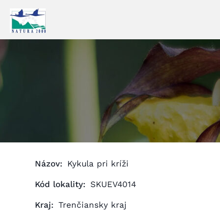
Prejsť
na
obsah
Názov:
Kykula pri kríži
Kód lokality:
SKUEV4014
Kraj:
Trenčiansky kraj