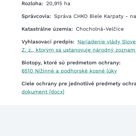
Rozloha:
20,915 ha
Správcovia:
Správa CHKO Biele Karpaty - na
Katastrálne územia:
Chocholná-Velčice
Vyhlasovací predpis:
Nariadenie vlády Slove
Z. z., ktorým sa ustanovuje národný zozna
Biotopy, ktoré sú predmetom ochrany:
6510 Nížinné a podhorské kosné lúky
Ciele ochrany pre jednotlivé predmety och
dokument [docx]