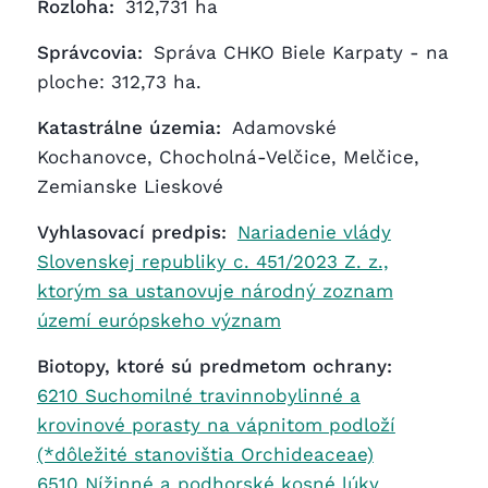
Rozloha:
312,731 ha
Správcovia:
Správa CHKO Biele Karpaty - na
ploche: 312,73 ha.
Katastrálne územia:
Adamovské
Kochanovce, Chocholná-Velčice, Melčice,
Zemianske Lieskové
Vyhlasovací predpis:
Nariadenie vlády
Slovenskej republiky c. 451/2023 Z. z.,
ktorým sa ustanovuje národný zoznam
území európskeho význam
Biotopy, ktoré sú predmetom ochrany:
6210 Suchomilné travinnobylinné a
krovinové porasty na vápnitom podloží
(*dôležité stanovištia Orchideaceae)
6510 Nížinné a podhorské kosné lúky