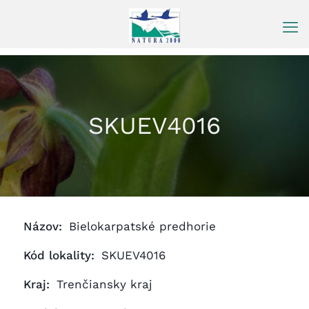
Prejsť
na
obsah
SKUEV4016
Názov:
Bielokarpatské predhorie
Kód lokality:
SKUEV4016
Kraj:
Trenčiansky kraj