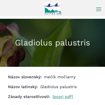
Prejsť
na
obsah
Gladiolus palustris
Názov slovenský:
mečík močiarny
Názov latinský:
Gladiolus palustris
Zásady starostlivosti:
[pozri pdf]