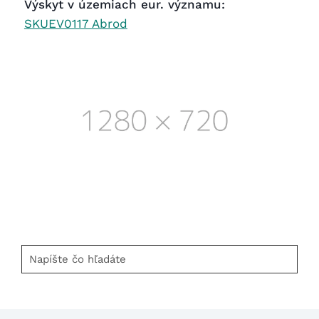
Výskyt v územiach eur. významu:
SKUEV0117 Abrod
Napíšte
čo
hľadáte