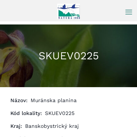
Prejsť
na
obsah
SKUEV0225
Názov:
Muránska planina
Kód lokality:
SKUEV0225
Kraj:
Banskobystrický kraj