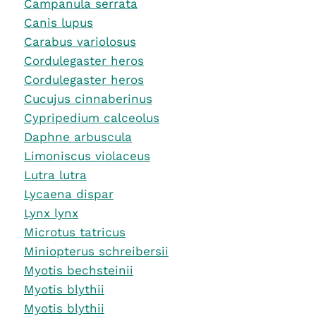
Campanula serrata
Canis lupus
Carabus variolosus
Cordulegaster heros
Cordulegaster heros
Cucujus cinnaberinus
Cypripedium calceolus
Daphne arbuscula
Limoniscus violaceus
Lutra lutra
Lycaena dispar
Lynx lynx
Microtus tatricus
Miniopterus schreibersii
Myotis bechsteinii
Myotis blythii
Myotis blythii