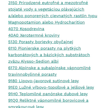
3150 Prirodzené eutrofné a mezotrofné
stojaté vody s vegetáciou plávajúcich
a/alebo ponorených cievnatých rastlín typu
Magnopotamion alebo Hydrocharition
4070 Kosodrevina
40A0 Xerotermné kroviny
5130 Porasty borievky obyčajnej
6110 Pionierske porasty na plytkých
karbonátových a bázických substrátoch
zväzu Alysso-Sedion albi
6170 Alpínske a subalpínske vápnomilné
travinnobylinné porasty
9180 Lipovo-javorové sutinové lesy
91E0 Lužné vŕbovo-topoľové a jelšové lesy
91H0 Teplomilné panónske dubové lesy
91Q0 Reliktné vápnomilné borovicové a
smrekovcové lesy