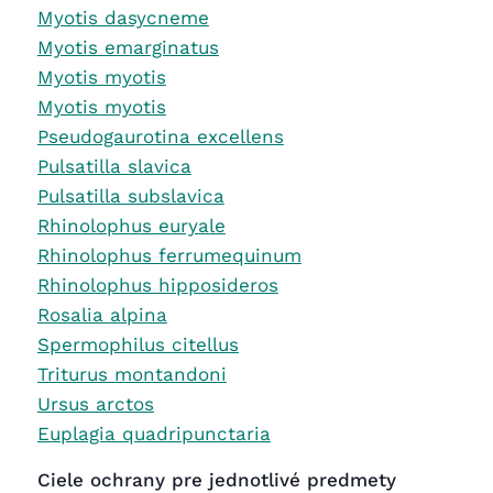
Myotis dasycneme
Myotis emarginatus
Myotis myotis
Myotis myotis
Pseudogaurotina excellens
Pulsatilla slavica
Pulsatilla subslavica
Rhinolophus euryale
Rhinolophus ferrumequinum
Rhinolophus hipposideros
Rosalia alpina
Spermophilus citellus
Triturus montandoni
Ursus arctos
Euplagia quadripunctaria
Ciele ochrany pre jednotlivé predmety