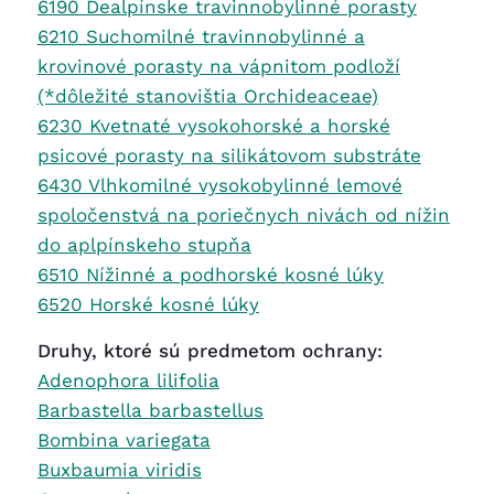
6190 Dealpínske travinnobylinné porasty
6210 Suchomilné travinnobylinné a
krovinové porasty na vápnitom podloží
(*dôležité stanovištia Orchideaceae)
6230 Kvetnaté vysokohorské a horské
psicové porasty na silikátovom substráte
6430 Vlhkomilné vysokobylinné lemové
spoločenstvá na poriečnych nivách od nížin
do aplpínskeho stupňa
6510 Nížinné a podhorské kosné lúky
6520 Horské kosné lúky
Druhy, ktoré sú predmetom ochrany:
Adenophora lilifolia
Barbastella barbastellus
Bombina variegata
Buxbaumia viridis