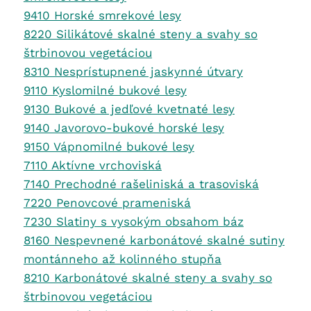
9410 Horské smrekové lesy
8220 Silikátové skalné steny a svahy so
štrbinovou vegetáciou
8310 Nesprístupnené jaskynné útvary
9110 Kyslomilné bukové lesy
9130 Bukové a jedľové kvetnaté lesy
9140 Javorovo-bukové horské lesy
9150 Vápnomilné bukové lesy
7110 Aktívne vrchoviská
7140 Prechodné rašeliniská a trasoviská
7220 Penovcové prameniská
7230 Slatiny s vysokým obsahom báz
8160 Nespevnené karbonátové skalné sutiny
montánneho až kolinného stupňa
8210 Karbonátové skalné steny a svahy so
štrbinovou vegetáciou