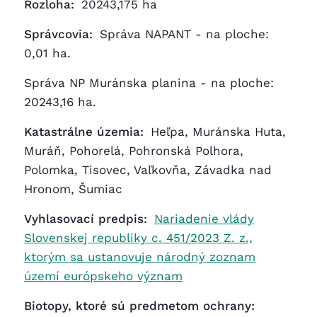
Rozloha:
20243,175 ha
Správcovia:
Správa NAPANT - na ploche:
0,01 ha.
Správa NP Muránska planina - na ploche:
20243,16 ha.
Katastrálne územia:
Heľpa, Muránska Huta,
Muráň, Pohorelá, Pohronská Polhora,
Polomka, Tisovec, Vaľkovňa, Závadka nad
Hronom, Šumiac
Vyhlasovací predpis:
Nariadenie vlády
Slovenskej republiky c. 451/2023 Z. z.,
ktorým sa ustanovuje národný zoznam
území európskeho význam
Biotopy, ktoré sú predmetom ochrany: