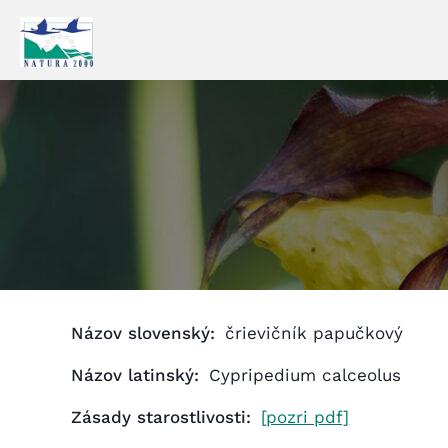
Prejsť
na
obsah
Názov slovenský:
črievičník papučkový
Názov latinský:
Cypripedium calceolus
Zásady starostlivosti:
[pozri pdf]