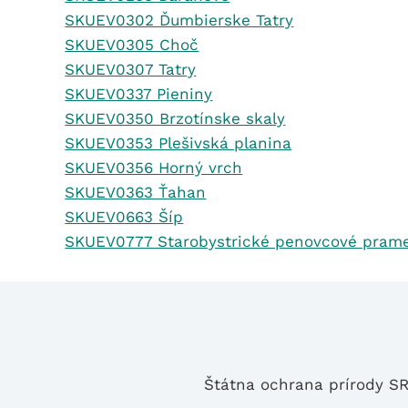
SKUEV0302 Ďumbierske Tatry
SKUEV0305 Choč
SKUEV0307 Tatry
SKUEV0337 Pieniny
SKUEV0350 Brzotínske skaly
SKUEV0353 Plešivská planina
SKUEV0356 Horný vrch
SKUEV0363 Ťahan
SKUEV0663 Šíp
SKUEV0777 Starobystrické penovcové pram
Štátna ochrana prírody S