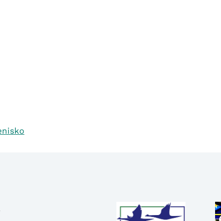
enisko
R