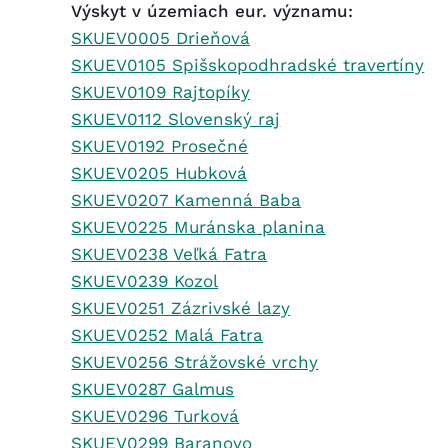
Výskyt v územiach eur. významu:
SKUEV0005 Drieňová
SKUEV0105 Spišskopodhradské travertíny
SKUEV0109 Rajtopíky
SKUEV0112 Slovenský raj
SKUEV0192 Prosečné
SKUEV0205 Hubková
SKUEV0207 Kamenná Baba
SKUEV0225 Muránska planina
SKUEV0238 Veľká Fatra
SKUEV0239 Kozol
SKUEV0251 Zázrivské lazy
SKUEV0252 Malá Fatra
SKUEV0256 Strážovské vrchy
SKUEV0287 Galmus
SKUEV0296 Turková
SKUEV0299 Baranovo